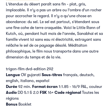
L'étendue du désert paraît sans fin - plat, gris,
implacable. Il n'y a pas un arbre ou l'ombre d'un rocher
pour accrocher le regard. Il n'y a qu'une chose en
abondance: du sel. Le sel est partout, s'étendant sous
une fine cohe de terre craquelée. Voici le Little Rann of
Kutch, où, pendant huit mois de l'année, Sanabhai et sa
famille vivent ici sans eau ni électricité, extrayant sans
relâche le sel de ce paysage désolé. Méditaiton
philosophique, le film nous transporte dans une autre
dimension du temps et de la vie.
trigon-film dvd-edition 292
Langue
OV gujarati
Sous-titres
français, deutsch,
english, italiano, español
Durée
92 min.
Format écran
1:1.85 - 16/9 PAL, couleur
Audio
DD 5.1 & 2.0
FSK
16+
Code régional
Toutes les
régions
Bonus
Booklet