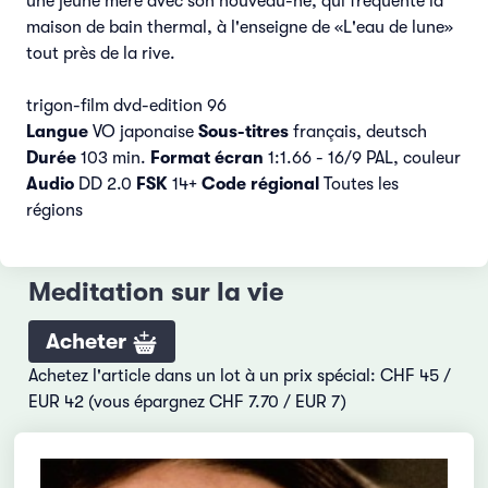
une jeune mère avec son nouveau-né, qui fréquente la
maison de bain thermal, à l'enseigne de «L'eau de lune»
tout près de la rive.
trigon-film dvd-edition 96
Langue
VO japonaise
Sous-titres
français, deutsch
Durée
103 min.
Format écran
1:1.66 - 16/9 PAL, couleur
Audio
DD 2.0
FSK
14+
Code régional
Toutes les
régions
Meditation sur la vie
Acheter
Achetez l'article dans un lot à un prix spécial: CHF 45 /
EUR 42 (vous épargnez CHF 7.70 / EUR 7)