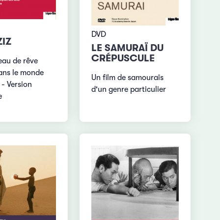
DVD
ZIZ
LE SAMURAÏ DU
CRÉPUSCULE
au de rêve
ans le monde
Un film de samouraïs
 - Version
d'un genre particulier
e