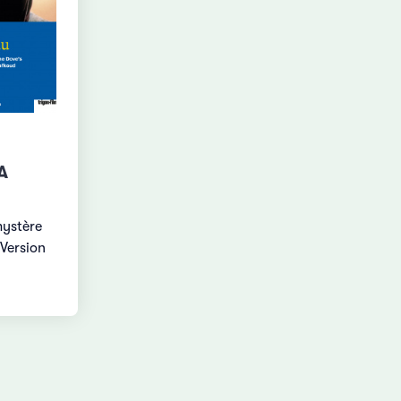
A
mystère
 Version