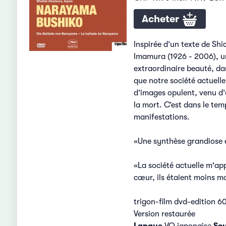
Acheter
Inspirée d’un texte de Sh
Imamura (1926 - 2006), un
extraordinaire beauté, dan
que notre société actuelle
d’images opulent, venu d’
la mort. C’est dans le tem
manifestations.
«Une synthèse grandiose en
«La société actuelle m'ap
cœur, ils étaient moins mo
trigon-film dvd-edition 6
Version restaurée
Langue
VO japonaise
Sou