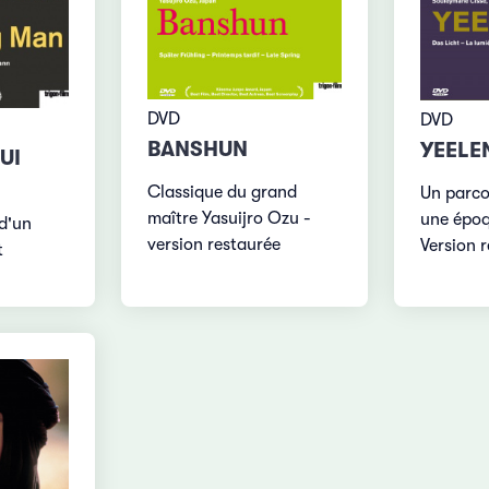
DVD
DVD
BANSHUN
YEELE
UI
Classique du grand
Un parcou
maître Yasuijro Ozu -
une époq
 d'un
version restaurée
Version 
t