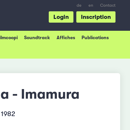
de
en
Contact
Login
Inscription
Filmcoopi
Soundtrack
Affiches
Publications
ma - Imamura
 1982