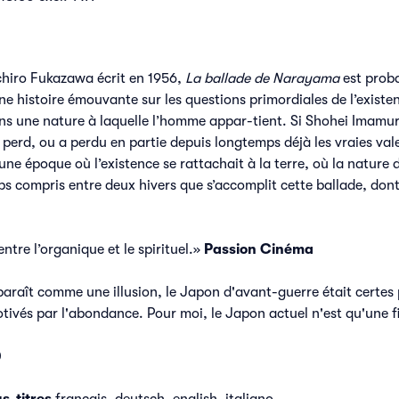
ichiro Fukazawa écrit en 1956,
La ballade de Narayama
est proba
e histoire émouvante sur les questions primordiales de l’exist
s une nature à laquelle l’homme appar-tient. Si Shohei Imamura a
 perd, ou a perdu en partie depuis longtemps déjà les vraies val
une époque où l’existence se rattachait à la terre, où la natur
ps compris entre deux hivers que s’accomplit cette ballade, dont 
tre l’organique et le spirituel.»
Passion Cinéma
paraît comme une illusion, le Japon d'avant-guerre était certes 
tivés par l'abondance. Pour moi, le Japon actuel n'est qu'une f
0
s-titres
français, deutsch, english, italiano