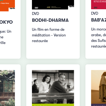
DVD
DVD
BAB'A
BODHI-DHARMA
TOKYO
Un morce
Un film en forme de
que: Un
arabe, d
méditation - Version
ne
des Sufis
restaurée
ille
restauré