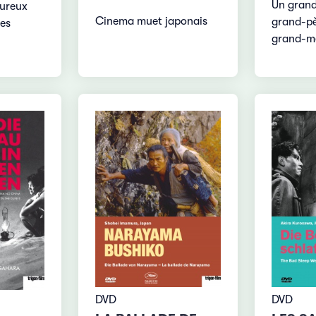
Un grand
oureux
Cinema muet japonais
grand-pè
es
grand-mè
DVD
DVD