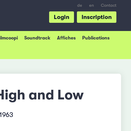
de
en
Contact
Login
Inscription
Filmcoopi
Soundtrack
Affiches
Publications
- High and Low
1963