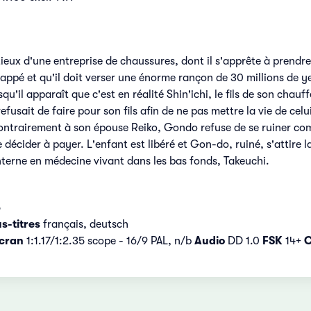
eux d'une entreprise de chaussures, dont il s'apprête à prendre
dnappé et qu'il doit verser une énorme rançon de 30 millions de
squ'il apparaît que c'est en réalité Shin'ichi, le fils de son chau
l refusait de faire pour son fils afin de ne pas mettre la vie de 
Contrairement à son épouse Reiko, Gondo refuse de se ruiner com
 décider à payer. L'enfant est libéré et Gon-do, ruiné, s'attire 
interne en médecine vivant dans les bas fonds, Takeuchi.
5
s-titres
français, deutsch
cran
1:1.17/1:2.35 scope - 16/9 PAL, n/b
Audio
DD 1.0
FSK
14+
C