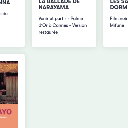
LA BALLADE DE
LES S
NNA
NARAYAMA
DORME
e du
Venir et partir - Palme
Film noir
s
d'Or à Cannes - Version
Mifune
restaurée