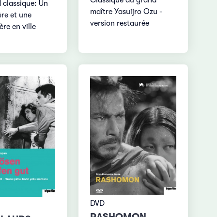
 classique: Un
maître Yasuijro Ozu -
re et une
version restaurée
re en ville
DVD
RASHOMON