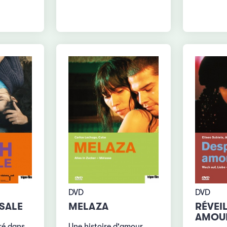
DVD
DVD
SALE
MELAZA
RÉVEIL
AMOU
ré dans
Une histoire d'amour