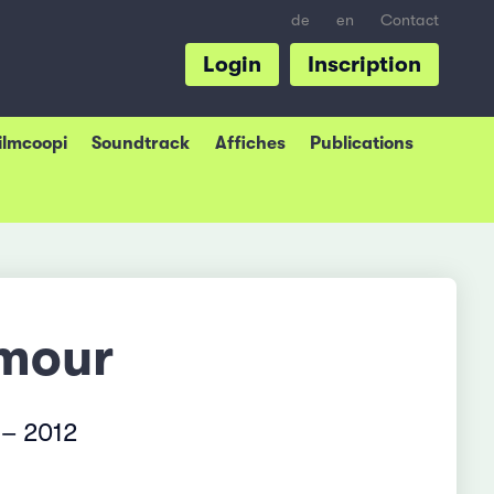
de
en
Contact
Login
Inscription
Filmcoopi
Soundtrack
Affiches
Publications
amour
 – 2012