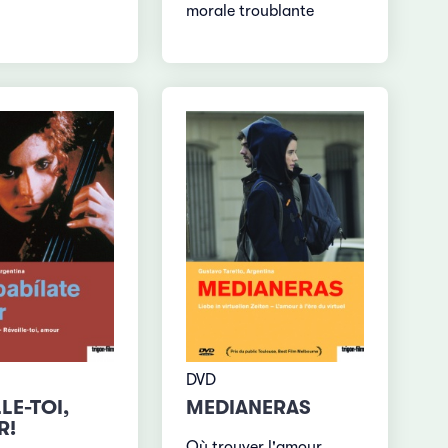
morale troublante
DVD
LE-TOI,
MEDIANERAS
R!
Où trouver l'amour