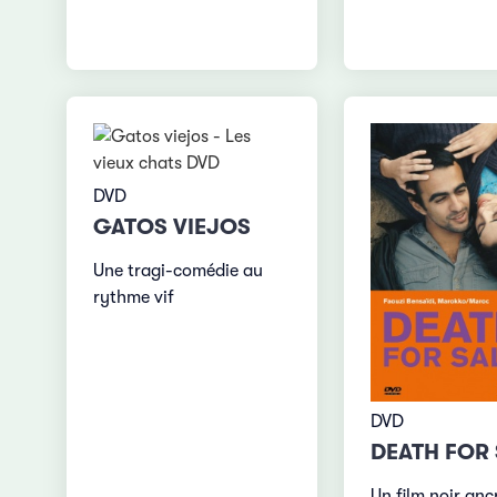
DVD
GATOS VIEJOS
Une tragi-comédie au
rythme vif
DVD
DEATH FOR 
Un film noir anc