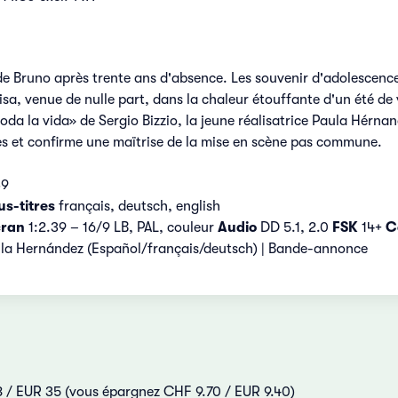
 de Bruno après trente ans d'absence. Les souvenir d'adolescence 
a, venue de nulle part, dans la chaleur étouffante d'un été de 
da la vida» de Sergio Bizzio, la jeune réalisatrice Paula Hérnand
s et confirme une maïtrise de la mise en scène pas commune.
39
us-titres
français, deutsch, english
cran
1:2.39 – 16/9 LB, PAL, couleur
Audio
DD 5.1, 2.0
FSK
14+
C
ula Hernández (Español/français/deutsch) | Bande-annonce
38 / EUR 35 (vous épargnez CHF 9.70 / EUR 9.40)