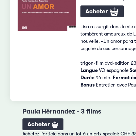
Acheter
Lisa ressurgit dans la vie
tombèrent amoureux de Lis
nouvelle, «Un amor para to
psyché de ces personnage
trigon-film dvd-edition 2
Langue
VO espagnole
So
Durée
96 min.
Format é
Bonus
Entretien avec Pa
Paula Hérnandez - 3 films
Acheter
Achetez l'article dans un lot à un prix spécial: CHF 