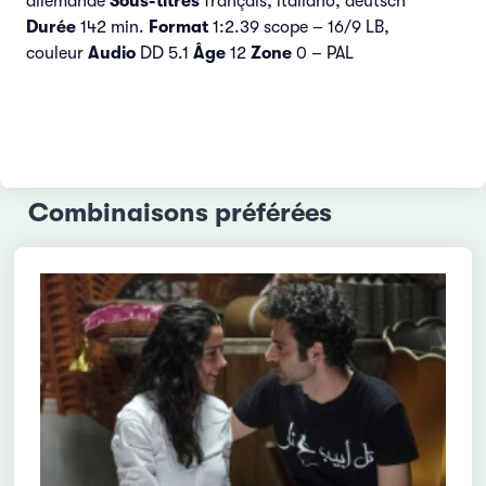
allemande
Sous-titres
français, italiano, deutsch
Durée
142 min.
Format
1:2.39 scope – 16/9 LB,
couleur
Audio
DD 5.1
Âge
12
Zone
0 – PAL
Combinaisons préférées