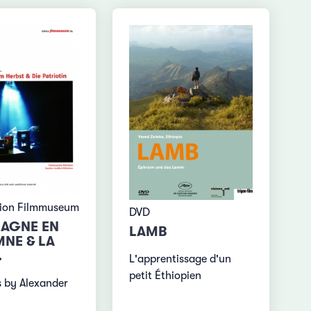
tion Filmmuseum
DVD
AGNE EN
LAMB
NE & LA
.
L'apprentissage d'un
petit Éthiopien
s by Alexander