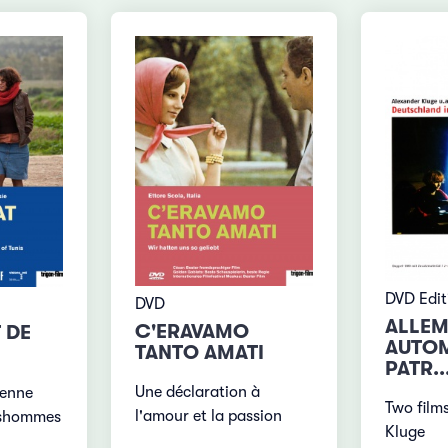
DVD Edi
DVD
ALLEM
C'ERAVAMO
 DE
AUTOM
TANTO AMATI
PATR..
Une déclaration à
ienne
Two film
l'amour et la passion
nshommes
Kluge