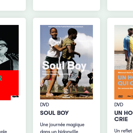
DVD
DVD
SOUL BOY
UN HO
CRIE
Une journée magique
Un refle
ple
dans un bidonville