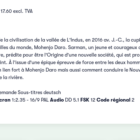
17.60 excl. TVA
e la civilisation de la vallée de L'Indus, en 2016 av. J.-C., la c
villes du monde, Mohenjo Daro. Sarman, un jeune et courageux c
tre, prédite pour être l'Origine d'une nouvelle société, qui est p
craint. À l’issue d'une épique épreuve de force entre les deux h
n lien fort à Mohenjo Daro mais aussi comment conduire le Nouvel o
 la rivière.
lemande Sous-titres deutsch
cran
1:2.35 - 16/9 PAL
Audio
DD 5.1
FSK
12
Code régional
2