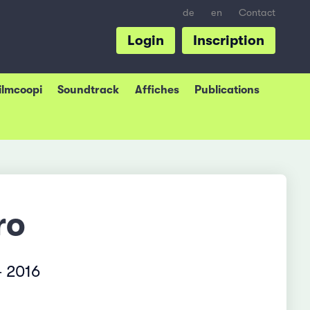
de
en
Contact
Login
Inscription
Filmcoopi
Soundtrack
Affiches
Publications
ro
– 2016