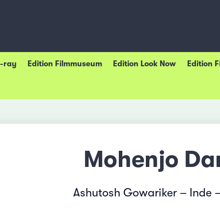
u-ray
Edition Filmmuseum
Edition Look Now
Edition 
Mohenjo Da
Ashutosh Gowariker – Inde 