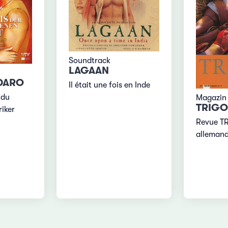
Soundtrack
LAGAAN
DARO
Il était une fois en Inde
 du
Magazin
TRIGO
iker
Revue T
alleman