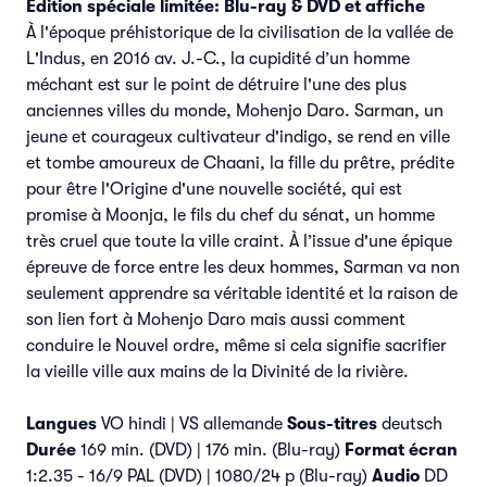
Edition spéciale limitée: Blu-ray & DVD et affiche
À l'époque préhistorique de la civilisation de la vallée de
L'Indus, en 2016 av. J.-C., la cupidité d’un homme
méchant est sur le point de détruire l'une des plus
anciennes villes du monde, Mohenjo Daro. Sarman, un
jeune et courageux cultivateur d'indigo, se rend en ville
et tombe amoureux de Chaani, la fille du prêtre, prédite
pour être l'Origine d'une nouvelle société, qui est
promise à Moonja, le fils du chef du sénat, un homme
très cruel que toute la ville craint. À l’issue d'une épique
épreuve de force entre les deux hommes, Sarman va non
seulement apprendre sa véritable identité et la raison de
son lien fort à Mohenjo Daro mais aussi comment
conduire le Nouvel ordre, même si cela signifie sacrifier
la vieille ville aux mains de la Divinité de la rivière.
Langues
VO hindi | VS allemande
Sous-titres
deutsch
Durée
169 min. (DVD) | 176 min. (Blu-ray)
Format écran
1:2.35 - 16/9 PAL (DVD) | 1080/24 p (Blu-ray)
Audio
DD