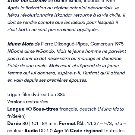
After the Curfew
de Usmar Ismail, Indonésie 1954
Après la libération du régime colonial néerlandais, le
héros révolutionnaire Iskandar retourne
à la vie civile. Il
doit se rendre compte que les idéaux pour lesquels il
s'est battu ne sont pas
vraiment appliqués.
Muna Moto
de
Pierre Dikongué-Pipas, Cameroun 1975
NDomé aime NGando. Mais le jeune homme ne parvient
pas à réunir la dot nécessaire au
mariage et demande
l’aide de son oncle. Mais celui-ci s’éprend de la jeune
femme qui lui
donnera, espère-t-il, l’enfant qu’il attend
en vain depuis ses premières épouses.
trigon-film dvd-edition 386
Versions restaurées
Langue
VO
Sous-titres
français, deutsch (
Muna Moto
fr/de/en)
Durée
80 | 101 | 89 min.
Format
PAL, 1:1.37 – 4/3, n/b –
couleur
Audio
DD 1.0
Âge
16
Code régional
Toutes les