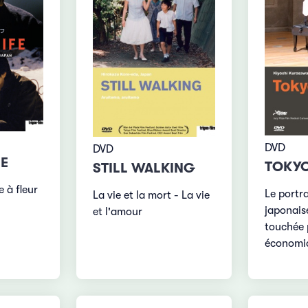
DVD
DVD
IE
TOKYO
STILL WALKING
 à fleur
Le portra
La vie et la mort - La vie
japonai
et l'amour
touchée p
économi