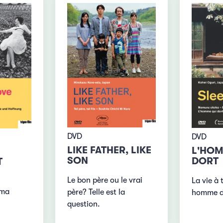
DVD
DVD
LIKE FATHER, LIKE
L'HOM
SON
DORT
T
Le bon père ou le vrai
La vie à 
ima
père? Telle est la
homme d
question.