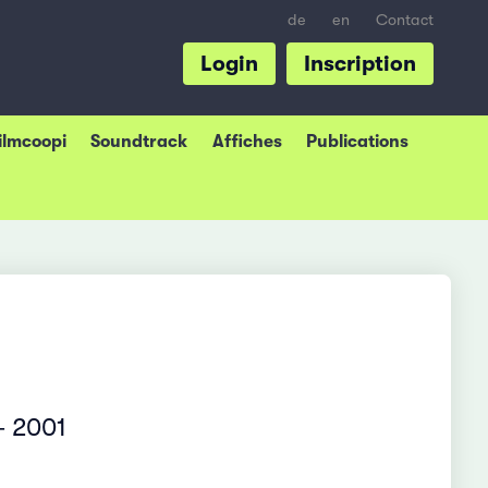
de
en
Contact
Login
Inscription
Filmcoopi
Soundtrack
Affiches
Publications
– 2001