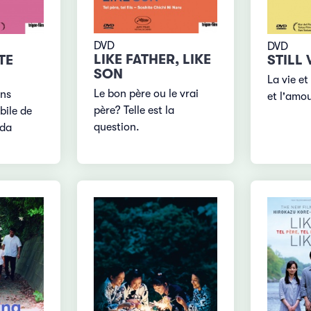
DVD
DVD
LIKE FATHER, LIKE
TE
STILL
SON
La vie et
Le bon père ou le vrai
ons
et l'amo
père? Telle est la
bile de
question.
eda