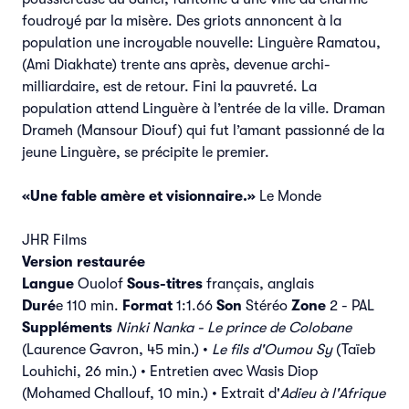
foudroyé par la misère. Des griots annoncent à la
population une incroyable nouvelle: Linguère Ramatou,
(Ami Diakhate) trente ans après, devenue archi-
milliardaire, est de retour. Fini la pauvreté. La
population attend Linguère à l’entrée de la ville. Draman
Drameh (Mansour Diouf) qui fut l’amant passionné de la
jeune Linguère, se précipite le premier.
«Une fable amère et visionnaire.»
Le Monde
JHR Films
Version restaurée
Langue
Ouolof
Sous-titres
français, anglais
Duré
e 110 min.
Format
1:1.66
Son
Stéréo
Zone
2 - PAL
Suppléments
Ninki Nanka - Le prince de Colobane
(Laurence Gavron, 45 min.) •
Le fils d'Oumou Sy
(Taïeb
Louhichi, 26 min.) • Entretien avec Wasis Diop
(Mohamed Challouf, 10 min.) • Extrait d'
Adieu à l'Afrique