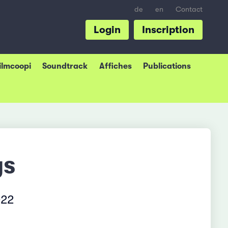
de
en
Contact
Login
Inscription
Filmcoopi
Soundtrack
Affiches
Publications
ys
022