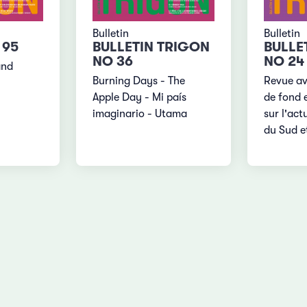
Bulletin
Bulletin
 95
BULLETIN TRIGON
BULLE
NO 36
NO 24
and
Burning Days - The
Revue av
Apple Day - Mi país
de fond 
imaginario - Utama
sur l'act
du Sud et