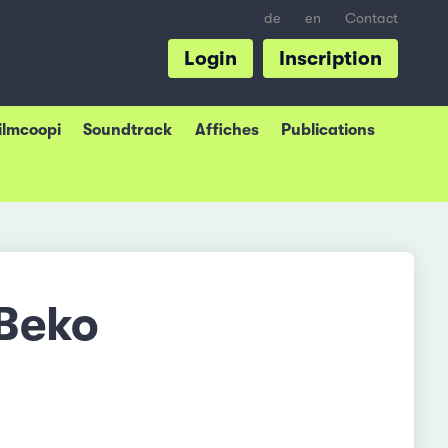
de
en
Contact
Login
Inscription
Filmcoopi
Soundtrack
Affiches
Publications
 Beko