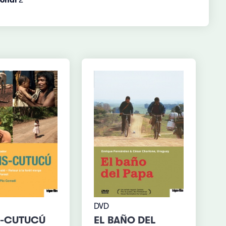
DVD
S-CUTUCÚ
EL BAÑO DEL