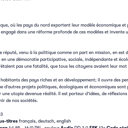
ue, où les pays du nord exportent leur modèle économique et po
st engagé dans une réforme profonde de ces modèles et invente
 réputé, venu à la politique comme on part en mission, en est d
en une démocratie participative, sociale, indépendante et écolo
n'étaient pas une fatalité, que tous les citoyens avaient leur mot 
, habitants des pays riches et en développement; il ouvre des pe
ue d’autres projets politiques, écologiques et économiques sont p
r une utopie devenue réalité. Il est porteur d’idées, de réflexions 
nir de nos sociétés.
53
us-titres
français, deutsch, english
ran
1:1.85 - 16/9 PAL, couleur
Audio
DD 2.0
FSK
12+
Code régi