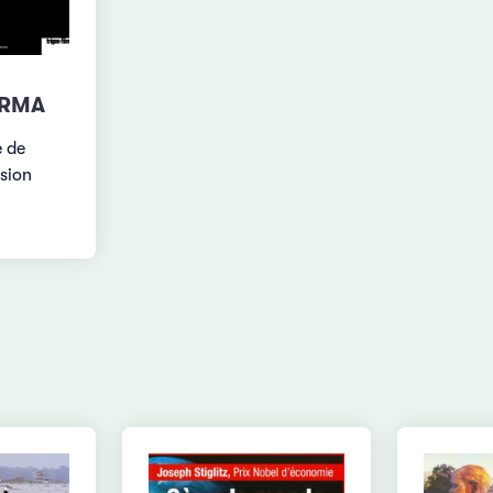
ARMA
e de
rsion