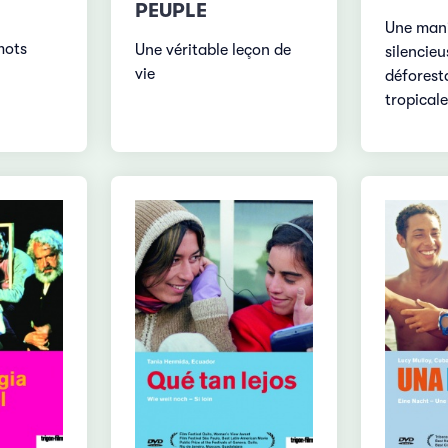
PEUPLE
Une mani
mots
Une véritable leçon de
silencieu
vie
déforesta
tropicale