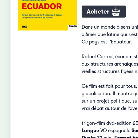
Acheter
Dans un monde à sens uniq
d’Amérique latine qui s’e
Ce pays est l’Equateur.
Rafael Correa, économiste
aux structures archaïques 
vieilles structures figées 
Ce film est fait pour tous
globalisation. Il montre q
sur un projet politique, su
vrai débat autour de l’ave
trigon-film dvd-edition 2
Langue
VO espagnole
So
Durée
72 min.
Format éc