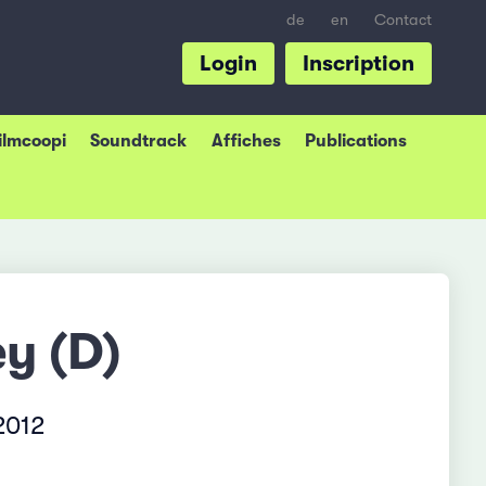
de
en
Contact
Login
Inscription
Filmcoopi
Soundtrack
Affiches
Publications
y (D)
2012