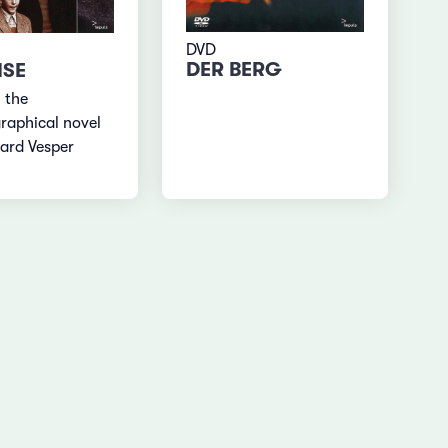
DVD
DER BERG
ISE
 the
raphical novel
ard Vesper