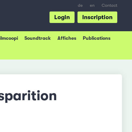
de
en
Contact
Login
Inscription
Filmcoopi
Soundtrack
Affiches
Publications
sparition