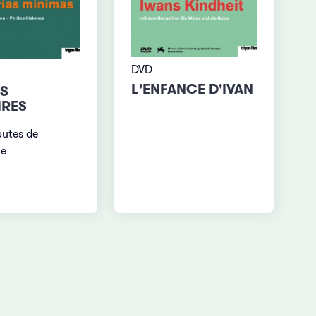
DVD
L'ENFANCE D'IVAN
ES
IRES
outes de
ie