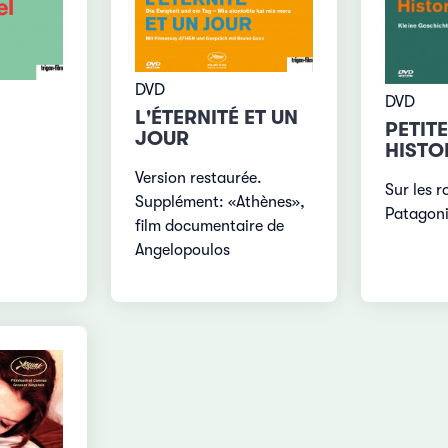
DVD
DVD
L'ÉTERNITÉ ET UN
PETIT
JOUR
HISTO
Version restaurée.
Sur les r
Supplément: «Athènes»,
Patagon
film documentaire de
Angelopoulos