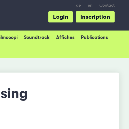
de
en
Contact
Login
Inscription
Filmcoopi
Soundtrack
Affiches
Publications
sing