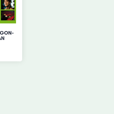
IGON-
AN