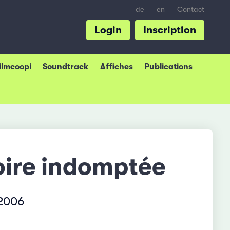
de
en
Contact
Login
Inscription
Filmcoopi
Soundtrack
Affiches
Publications
oire indomptée
 2006