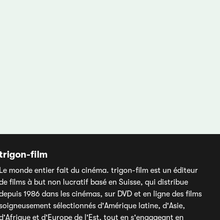
trigon-film
Le monde entier fait du cinéma. trigon-film est un éditeur
de films à but non lucratif basé en Suisse, qui distribue
depuis 1986 dans les cinémas, sur DVD et en ligne des films
soigneusement sélectionnés d'Amérique latine, d'Asie,
d'Afrique et d'Europe de l'Est, tout en s'engageant en