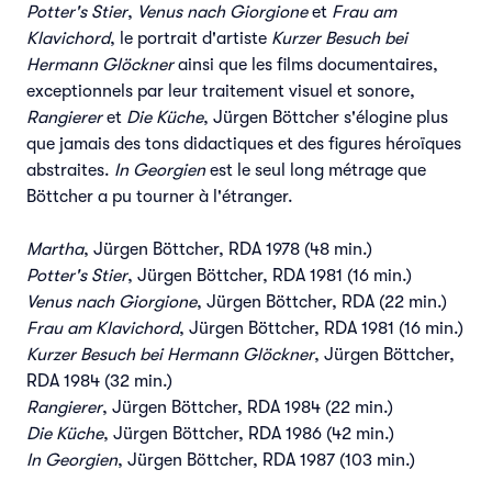
Potter's Stier
,
Venus nach Giorgione
et
Frau am
Klavichord
, le portrait d'artiste
Kurzer Besuch bei
Hermann Glöckner
ainsi que les films documentaires,
exceptionnels par leur traitement visuel et sonore,
Rangierer
et
Die Küche
, Jürgen Böttcher s'élogine plus
que jamais des tons didactiques et des figures héroïques
abstraites.
In Georgien
est le seul long métrage que
Böttcher a pu tourner à l'étranger.
Martha
, Jürgen Böttcher, RDA 1978 (48 min.)
Potter's Stier
, Jürgen Böttcher, RDA 1981 (16 min.)
Venus nach Giorgione
, Jürgen Böttcher, RDA (22 min.)
Frau am Klavichord
, Jürgen Böttcher, RDA 1981 (16 min.)
Kurzer Besuch bei Hermann Glöckner
, Jürgen Böttcher,
RDA 1984 (32 min.)
Rangierer
, Jürgen Böttcher, RDA 1984 (22 min.)
Die Küche
, Jürgen Böttcher, RDA 1986 (42 min.)
In Georgien
, Jürgen Böttcher, RDA 1987 (103 min.)