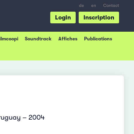
de
en
Contact
Login
Inscription
Filmcoopi
Soundtrack
Affiches
Publications
Uruguay – 2004