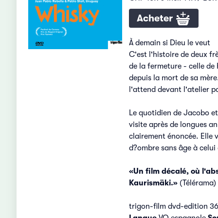
Acheter
À demain si Dieu le veut
C'est l'histoire de deux f
de la fermeture - celle de
depuis la mort de sa mère.
l'attend devant l'atelier p
Le quotidien de Jacobo et
visite après de longues a
clairement énoncée. Elle v
d?ombre sans âge à celui 
«Un film décalé, où l'ab
Kaurismäki.»
(Télérama)
trigon-film dvd-edition 3
Langue
VO espagnole
So