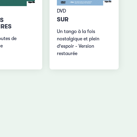
DVD
SUR
ES
IRES
Un tango à la fois
outes de
nostalgique et plein
ie
d'espoir - Version
restaurée