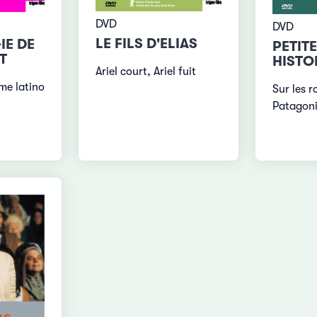
DVD
DVD
LE FILS D'ELIAS
IE DE
PETIT
T
HISTO
Ariel court, Ariel fuit
me latino
Sur les r
Patagon