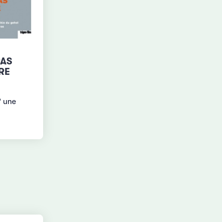
PAS
RE
? une