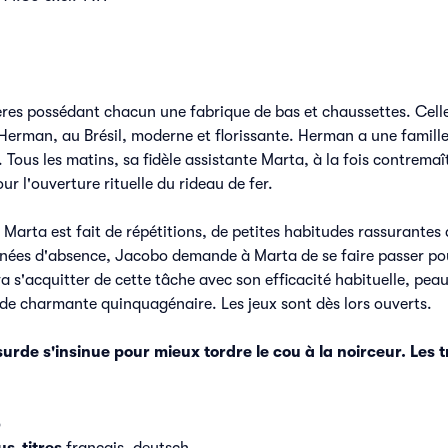
rères possédant chacun une fabrique de bas et chaussettes. Cell
 Herman, au Brésil, moderne et florissante. Herman a une famill
 Tous les matins, sa fidèle assistante Marta, à la fois contremaît
our l'ouverture rituelle du rideau de fer.
 Marta est fait de répétitions, de petites habitudes rassurant
nnées d'absence, Jacobo demande à Marta de se faire passer pou
a s'acquitter de cette tâche avec son efficacité habituelle, pea
de charmante quinquagénaire. Les jeux sont dès lors ouverts.
surde s'insinue pour mieux tordre le cou à la noirceur. Les 
6
us-titres
français, deutsch