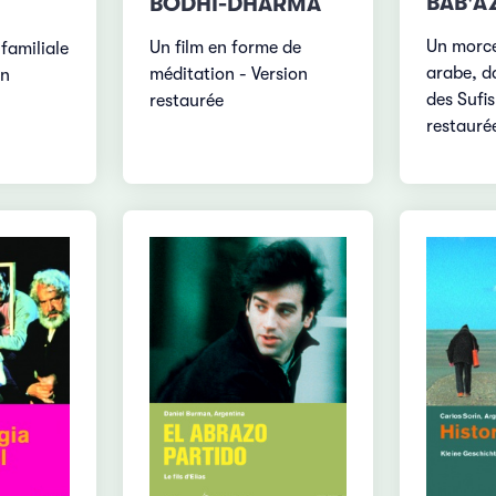
BAB'A
BODHI-DHARMA
Un morce
Un film en forme de
 familiale
arabe, d
méditation - Version
on
des Sufis
restaurée
restauré