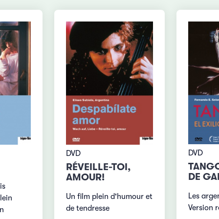
DVD
DVD
TANGO
RÉVEILLE-TOI,
DE GA
AMOUR!
is
Les argen
Un film plein d'humour et
lein
Version 
de tendresse
on