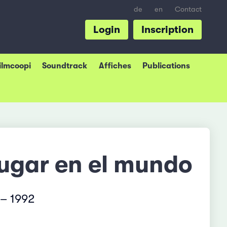
de
en
Contact
Login
Inscription
Filmcoopi
Soundtrack
Affiches
Publications
lugar en el mundo
 – 1992