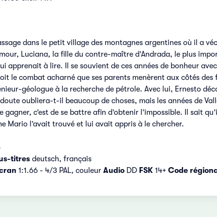
ssage dans le petit village des montagnes argentines où il a véc
our, Luciana, la fille du contre-maître d’Andrada, le plus impor
ui apprenait à lire. Il se souvient de ces années de bonheur ave
voit le combat acharné que ses parents menèrent aux côtés des f
ieur-géologue à la recherche de pétrole. Avec lui, Ernesto décou
doute oubliera-t-il beaucoup de choses, mais les années de Valle
e gagner, c’est de se battre afin d’obtenir l’impossible. Il sait q
 Mario l’avait trouvé et lui avait appris à le chercher.
5
us-titres
deutsch, français
cran
1:1.66 - 4/3 PAL, couleur
Audio
DD
FSK
14+
Code régiona