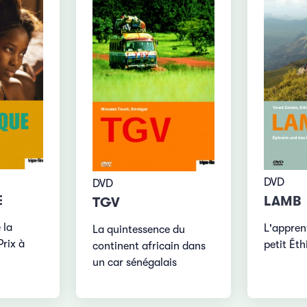
DVD
DVD
E
LAMB
TGV
 la
L'appren
La quintessence du
Prix à
petit Éth
continent africain dans
un car sénégalais