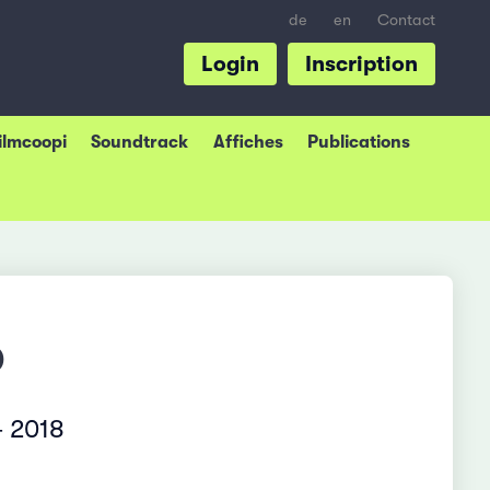
de
en
Contact
Login
Inscription
Filmcoopi
Soundtrack
Affiches
Publications
o
– 2018