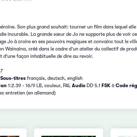
éroïne. Son plus grand souhait: tourner un film dans lequel elle 
die incurable. La grande sœur de Jo ne supporte plus de voir cett
rage Jo à croire en ses pouvoirs magiques et convainc tout le vill
on Wainaina, créé dans le cadre d’un atelier du collectif de p
t d'une façon inhabituelle de dire au revoir.
57
h
Sous-titres
français, deutsch, english
ran
1:2.39 - 16/9 LB, couleur, PAL
Audio
DD 5.1
FSK
6
Code rég
vec entretien (en allemand)