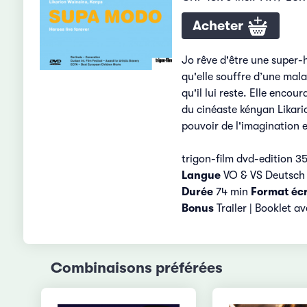
Acheter
Jo rêve d'être une super-h
qu'elle souffre d’une mala
qu'il lui reste. Elle encou
du cinéaste kényan Likari
pouvoir de l'imagination e
trigon-film dvd-edition 3
Langue
VO & VS Deutsc
Durée
74 min
Format éc
Bonus
Trailer | Booklet a
Combinaisons préférées