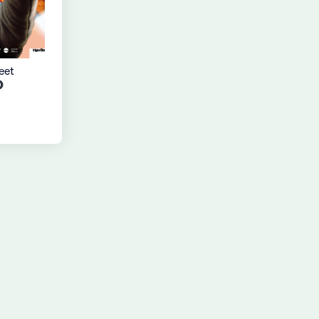
eet
O