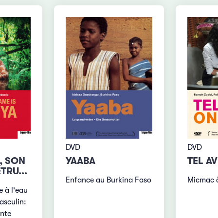
DVD
DVD
TEL AV
, SON
YAABA
TRU...
Micmac 
Enfance au Burkina Faso
e à l'eau
asculin:
ante