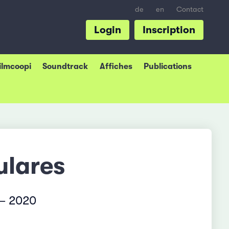
de
en
Contact
Login
Inscription
Filmcoopi
Soundtrack
Affiches
Publications
ulares
 – 2020