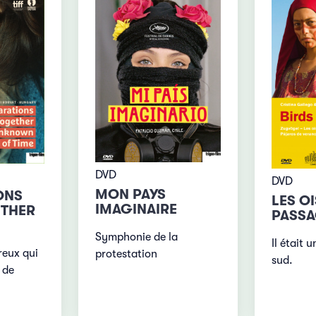
DVD
DVD
MON PAYS
ONS
LES O
IMAGINAIRE
ETHER
PASS
Symphonie de la
Il était 
reux qui
protestation
sud.
 de