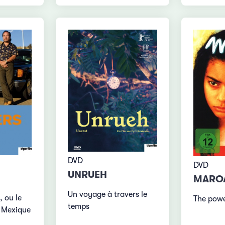
DVD
DVD
UNRUEH
MARO
Un voyage à travers le
, ou le
The powe
temps
 Mexique