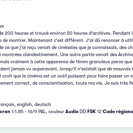
es
e 200 heures et trouvé environ 50 heures d'archives. Pendant la
e de montrer. Maintenant c'est différent. J'ai dû renoncer à utili
e ce que j'ai reçu venait de cinéastes que je connaissais, des c
montrées clandestinement. Une autre partie venait des Archives
nais vraiment à cette apparence de 16mm granuleux parce que je
aient jamais vu auparavant, lorsqu'il n'existait que de mauvai
croit que le cinéma est un outil puissant pour faire passer un 
uement correct, de conscientisation, toute ma vie. Je suis très fie
rançais, english, deutsch
cran
1:1.85 - 16/9 PAL, couleur
Audio
DD
FSK
12
Code régiona