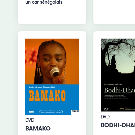
un car sénégalais
DVD
DVD
BODHI-DH
BAMAKO