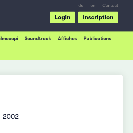
de
en
Contact
Login
Inscription
Filmcoopi
Soundtrack
Affiches
Publications
– 2002