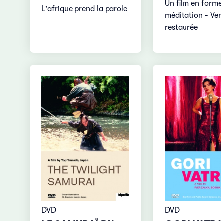
Un film en form
L'afrique prend la parole
méditation - Ve
restaurée
DVD
DVD