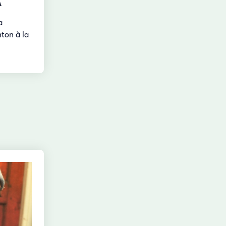
A
a
ton à la