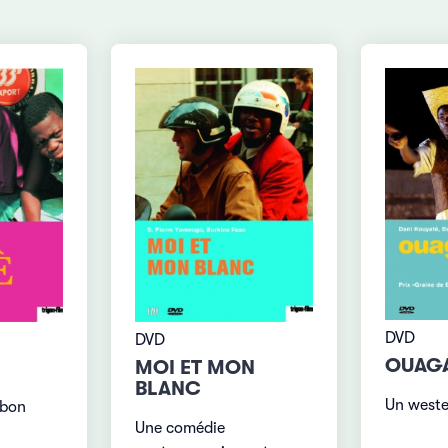
DVD
DVD
OUAG
MOI ET MON
BLANC
Un wester
abon
Une comédie