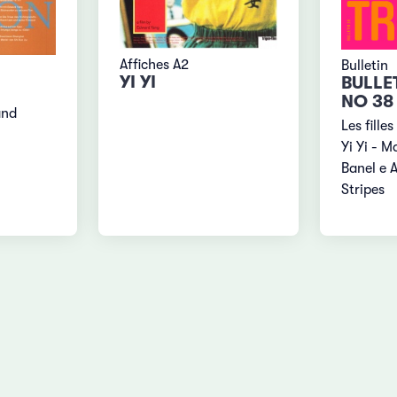
Affiches A2
Bulletin
YI YI
BULLE
NO 38
and
Les fille
Yi Yi - 
Banel e 
Stripes