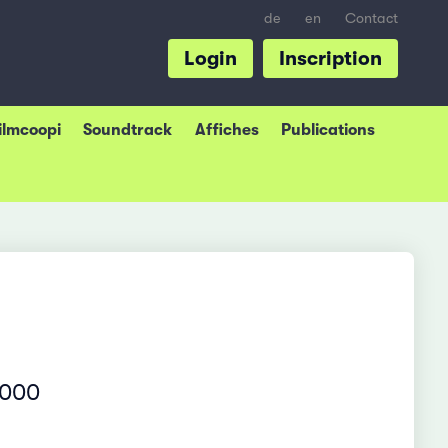
de
en
Contact
Login
Inscription
Filmcoopi
Soundtrack
Affiches
Publications
2000