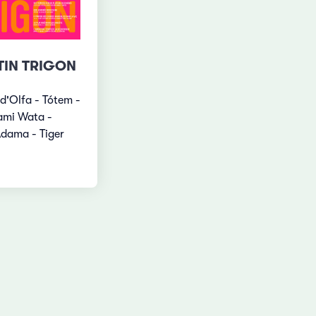
TIN TRIGON
s d'Olfa - Tótem -
Mami Wata -
Adama - Tiger