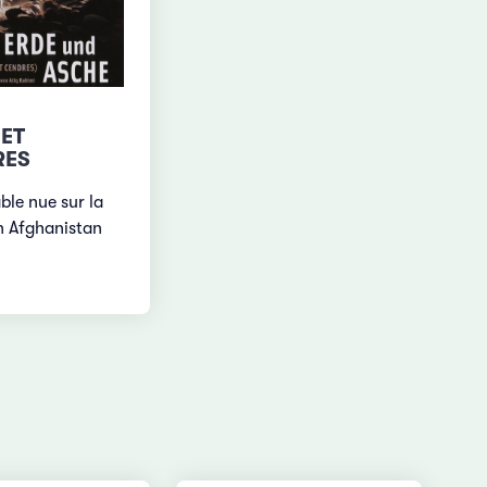
 ET
RES
ble nue sur la
n Afghanistan