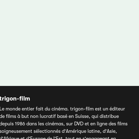
trigon-film
Le monde entier fait du cinéma. trigon-film est un éditeur
de films à but non lucratif basé en Suisse, qui distribue
depuis 1986 dans les cinémas, sur DVD et en ligne des films
soigneusement sélectionnés d'Amérique latine, d'Asie,
d'Afrique et d'Europe de l'Est, tout en s'engageant en