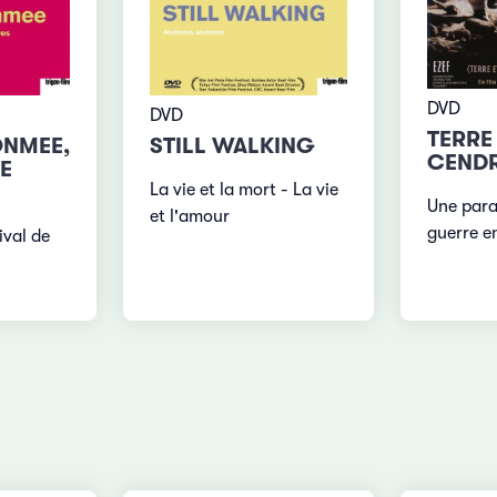
DVD
DVD
TERRE
NMEE,
STILL WALKING
CEND
SE
La vie et la mort - La vie
Une para
et l'amour
guerre e
ival de