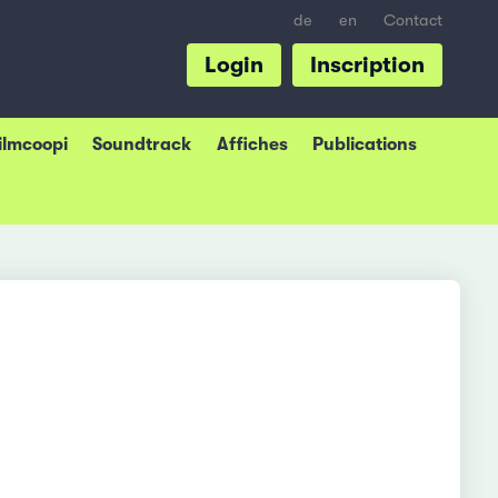
de
en
Contact
Login
Inscription
Filmcoopi
Soundtrack
Affiches
Publications